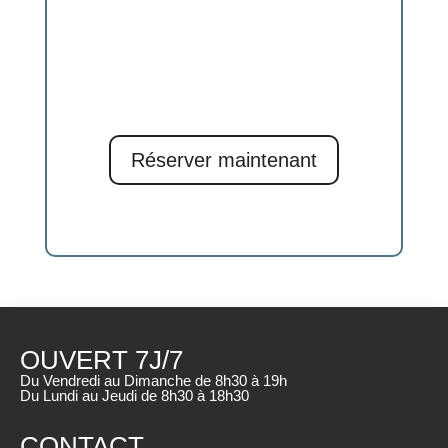
Nos équipiers sont là pour vous
guider
Niveau, morphologie, type de pistes,
conditions de neige — on prend le
temps de vous conseiller en magasin
ou à la réservation. Pas de mauvaise
surprise sur les pistes.
Réserver maintenant
Nous contacter
OUVERT 7J/7
Du Vendredi au Dimanche de 8h30 à 19h
Du Lundi au Jeudi de 8h30 à 18h30
CONTACT