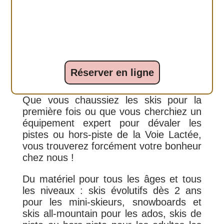
Chez Au Chalet du Guide, nous proposons des skis pour tous les
niveaux et toutes les pratiques — de la première glisse à la
poudreuse hors-piste. Trouvez le matériel qui correspond à votre
niveau, votre style et vos envies.
Réserver en ligne
Que vous chaussiez les skis pour la
première fois ou que vous cherchiez un
équipement expert pour dévaler les
pistes ou hors-piste de la Voie Lactée,
vous trouverez forcément votre bonheur
chez nous !
Du matériel pour tous les âges et tous
les niveaux : skis évolutifs dès 2 ans
pour les mini-skieurs, snowboards et
skis all-mountain pour les ados, skis de