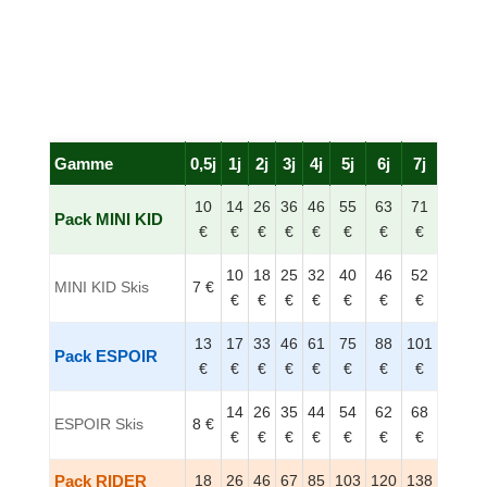
Gamme
0,5j
1j
2j
3j
4j
5j
6j
7j
10
14
26
36
46
55
63
71
Pack MINI KID
€
€
€
€
€
€
€
€
10
18
25
32
40
46
52
MINI KID Skis
7 €
€
€
€
€
€
€
€
13
17
33
46
61
75
88
101
Pack ESPOIR
€
€
€
€
€
€
€
€
14
26
35
44
54
62
68
ESPOIR Skis
8 €
€
€
€
€
€
€
€
Pack RIDER
18
26
46
67
85
103
120
138