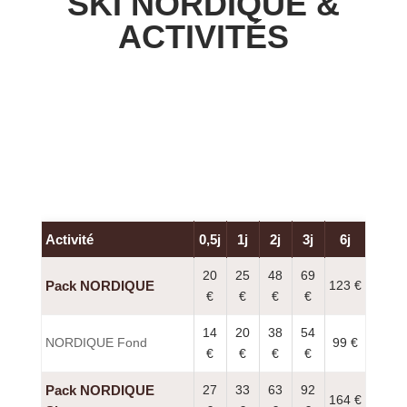
SKI NORDIQUE &
ACTIVITÉS
Activité
0,5j
1j
2j
3j
6j
20
25
48
69
Pack NORDIQUE
123 €
€
€
€
€
14
20
38
54
NORDIQUE Fond
99 €
€
€
€
€
Pack NORDIQUE
27
33
63
92
164 €