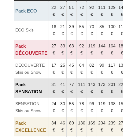
22
27
51
72
92
111
129
146
Pack ECO
€
€
€
€
€
€
€
€
16
21
39
55
70
85
100
113
ECO Skis
€
€
€
€
€
€
€
€
Pack
27
33
63
92
119
144
164
184
DÉCOUVERTE
€
€
€
€
€
€
€
€
DÉCOUVERTE
17
25
45
64
82
99
117
134
Skis ou Snow
€
€
€
€
€
€
€
€
Pack
31
41
77
111
143
173
201
227
SENSATION
€
€
€
€
€
€
€
€
SENSATION
24
30
55
78
99
119
138
157
Skis ou Snow
€
€
€
€
€
€
€
€
Pack
34
46
89
130
169
204
239
274
EXCELLENCE
€
€
€
€
€
€
€
€