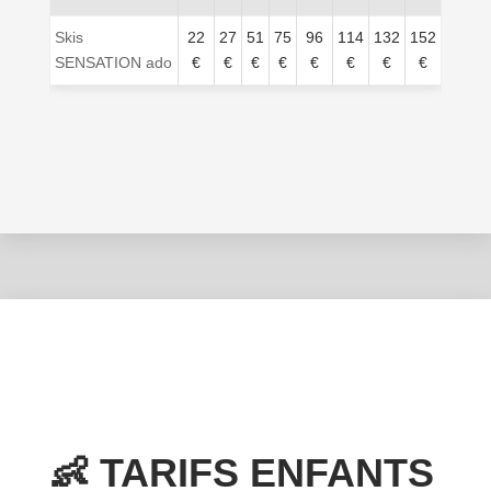
Skis
22
27
51
75
96
114
132
152
SENSATION ado
€
€
€
€
€
€
€
€
👶 TARIFS ENFANTS