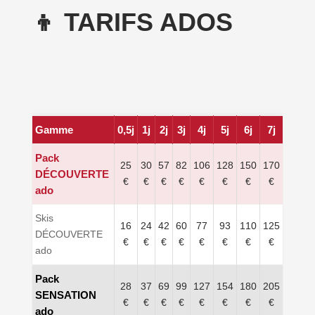
👦 TARIFS ADOS
Gamme
0,5j
1j
2j
3j
4j
5j
6j
7j
Pack
25
30
57
82
106
128
150
170
DÉCOUVERTE
€
€
€
€
€
€
€
€
ado
Skis
16
24
42
60
77
93
110
125
DÉCOUVERTE
€
€
€
€
€
€
€
€
ado
Pack
28
37
69
99
127
154
180
205
SENSATION
€
€
€
€
€
€
€
€
ado