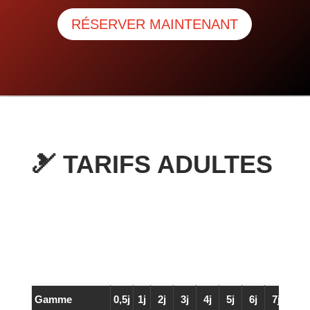
RÉSERVER MAINTENANT
🎿 TARIFS ADULTES
Gamme
0,5j
1j
2j
3j
4j
5j
6j
7j